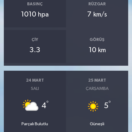
BASINÇ
RÜZGAR
1010
7
hpa
km/s
ÇIY
GÖRÜŞ
3.3
10
km
24 MART
25 MART
SALI
ÇARŞAMBA
°
°
4
5
Parçalı Bulutlu
Güneşli