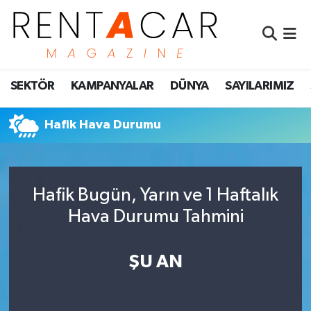
İstanbul Nöbetçi Eczaneler
SEKTÖR
KAMPANYALAR
DÜNYA
SAYILARIMIZ
İstanbul Hava Durumu
İstanbul Namaz Vakitleri
Hafik Hava Durumu
İstanbul Trafik Yoğunluk Haritası
Hafik Bugün, Yarın ve 1 Haftalık
Süper Lig Puan Durumu ve Fikstür
Hava Durumu Tahmini
Tüm Manşetler
ŞU AN
Son Dakika Haberleri
Haber Arşivi