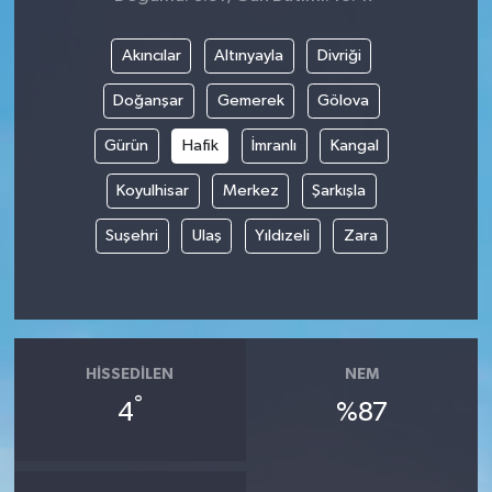
Akıncılar
Altınyayla
Divriği
Doğanşar
Gemerek
Gölova
Gürün
Hafik
İmranlı
Kangal
Koyulhisar
Merkez
Şarkışla
Suşehri
Ulaş
Yıldızeli
Zara
HISSEDILEN
NEM
°
4
%87