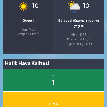
°
°
10
10
Güneşli
Bölgesel düzensiz yağmur
yağışlı
Nem: %57
Rüzgar: 14 km/h
Nem: %68
Rüzgar: 34 km/h
Yağış Olasılığı: %86
Hafik Hava Kalitesi
İyi
1
Orta