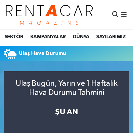
İstanbul Nöbetçi Eczaneler
SEKTÖR
KAMPANYALAR
DÜNYA
SAYILARIMIZ
İstanbul Hava Durumu
İstanbul Namaz Vakitleri
Ulaş Hava Durumu
İstanbul Trafik Yoğunluk Haritası
Ulaş Bugün, Yarın ve 1 Haftalık
Süper Lig Puan Durumu ve Fikstür
Hava Durumu Tahmini
Tüm Manşetler
ŞU AN
Son Dakika Haberleri
Haber Arşivi