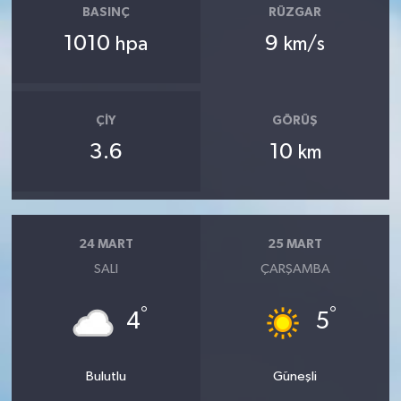
BASINÇ
RÜZGAR
1010
9
hpa
km/s
ÇIY
GÖRÜŞ
3.6
10
km
24 MART
25 MART
SALI
ÇARŞAMBA
°
°
4
5
Bulutlu
Güneşli