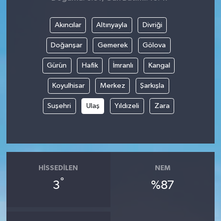
Akıncılar
Altınyayla
Divriği
Doğanşar
Gemerek
Gölova
Gürün
Hafik
İmranlı
Kangal
Koyulhisar
Merkez
Şarkışla
Suşehri
Ulaş
Yıldızeli
Zara
HISSEDILEN
NEM
°
3
%87