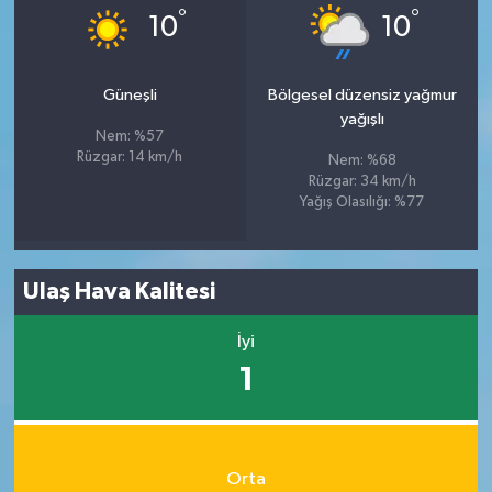
°
°
10
10
Güneşli
Bölgesel düzensiz yağmur
yağışlı
Nem: %57
Rüzgar: 14 km/h
Nem: %68
Rüzgar: 34 km/h
Yağış Olasılığı: %77
Ulaş Hava Kalitesi
İyi
1
Orta