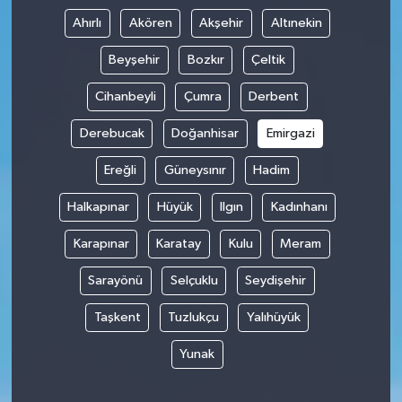
Ahırlı
Akören
Akşehir
Altınekin
Beyşehir
Bozkır
Çeltik
Cihanbeyli
Çumra
Derbent
Derebucak
Doğanhisar
Emirgazi
Ereğli
Güneysınır
Hadim
Halkapınar
Hüyük
Ilgın
Kadınhanı
Karapınar
Karatay
Kulu
Meram
Sarayönü
Selçuklu
Seydişehir
Taşkent
Tuzlukçu
Yalıhüyük
Yunak