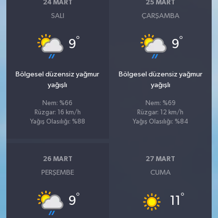
24 MART
25 MART
SALI
ÇARŞAMBA
°
°
9
9
Bölgesel düzensiz yağmur
Bölgesel düzensiz yağmur
yağışlı
yağışlı
Nem: %66
Nem: %69
Rüzgar: 16 km/h
Rüzgar: 12 km/h
Yağış Olasılığı: %88
Yağış Olasılığı: %84
26 MART
27 MART
PERŞEMBE
CUMA
°
°
9
11