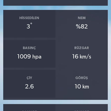
HISSEDILEN
NEM
°
3
%82
BASINÇ
RÜZGAR
1009
16
hpa
km/s
ÇIY
GÖRÜŞ
2.6
10
km