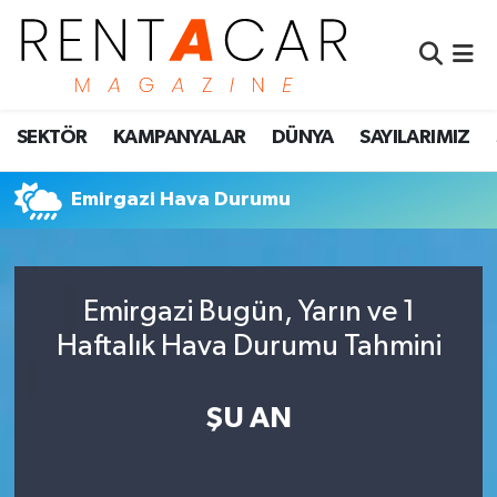
İstanbul Nöbetçi Eczaneler
SEKTÖR
KAMPANYALAR
DÜNYA
SAYILARIMIZ
İstanbul Hava Durumu
İstanbul Namaz Vakitleri
Emirgazi Hava Durumu
İstanbul Trafik Yoğunluk Haritası
Emirgazi Bugün, Yarın ve 1
Süper Lig Puan Durumu ve Fikstür
Haftalık Hava Durumu Tahmini
Tüm Manşetler
ŞU AN
Son Dakika Haberleri
Haber Arşivi