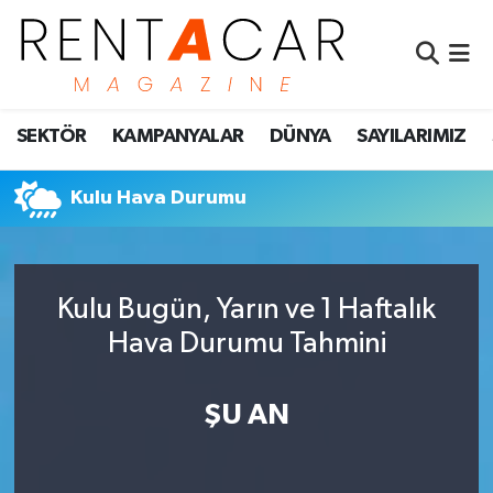
İstanbul Nöbetçi Eczaneler
SEKTÖR
KAMPANYALAR
DÜNYA
SAYILARIMIZ
İstanbul Hava Durumu
İstanbul Namaz Vakitleri
Kulu Hava Durumu
İstanbul Trafik Yoğunluk Haritası
Kulu Bugün, Yarın ve 1 Haftalık
Süper Lig Puan Durumu ve Fikstür
Hava Durumu Tahmini
Tüm Manşetler
ŞU AN
Son Dakika Haberleri
Haber Arşivi