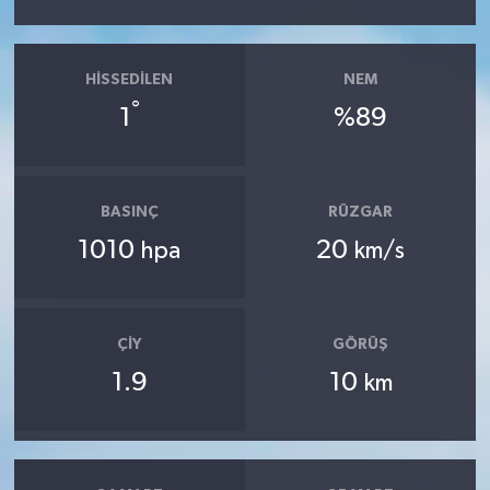
HISSEDILEN
NEM
°
1
%89
BASINÇ
RÜZGAR
1010
20
hpa
km/s
ÇIY
GÖRÜŞ
1.9
10
km