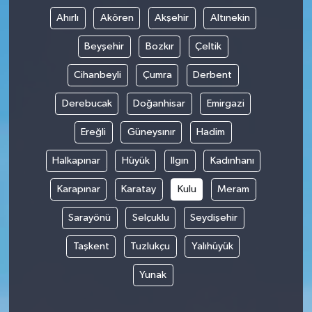
Ahırlı
Akören
Akşehir
Altınekin
Beyşehir
Bozkır
Çeltik
Cihanbeyli
Çumra
Derbent
Derebucak
Doğanhisar
Emirgazi
Ereğli
Güneysınır
Hadim
Halkapınar
Hüyük
Ilgın
Kadınhanı
Karapınar
Karatay
Kulu
Meram
Sarayönü
Selçuklu
Seydişehir
Taşkent
Tuzlukçu
Yalıhüyük
Yunak