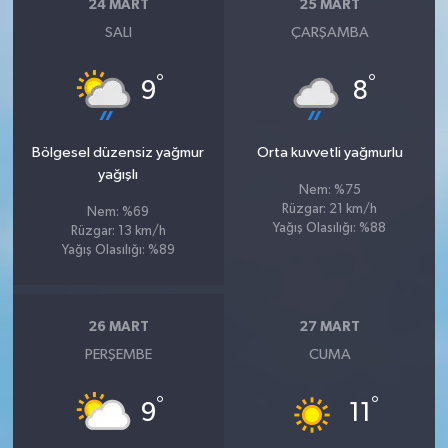
24 MART
25 MART
SALI
ÇARŞAMBA
°
°
9
8
Bölgesel düzensiz yağmur
Orta kuvvetli yağmurlu
yağışlı
Nem: %75
Rüzgar: 21 km/h
Nem: %69
Yağış Olasılığı: %88
Rüzgar: 13 km/h
Yağış Olasılığı: %89
26 MART
27 MART
PERŞEMBE
CUMA
°
°
9
11