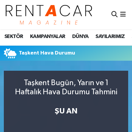
İstanbul Nöbetçi Eczaneler
SEKTÖR
KAMPANYALAR
DÜNYA
SAYILARIMIZ
İstanbul Hava Durumu
İstanbul Namaz Vakitleri
Taşkent Hava Durumu
İstanbul Trafik Yoğunluk Haritası
Taşkent Bugün, Yarın ve 1
Süper Lig Puan Durumu ve Fikstür
Haftalık Hava Durumu Tahmini
Tüm Manşetler
ŞU AN
Son Dakika Haberleri
Haber Arşivi