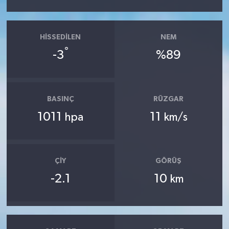
HISSEDILEN
NEM
°
-3
%89
BASINÇ
RÜZGAR
1011
11
hpa
km/s
ÇIY
GÖRÜŞ
-2.1
10
km