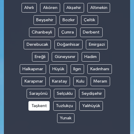
Ahırlı
Akören
Akşehir
Altınekin
Beyşehir
Bozkır
Çeltik
Cihanbeyli
Çumra
Derbent
Derebucak
Doğanhisar
Emirgazi
Ereğli
Güneysınır
Hadim
Halkapınar
Hüyük
Ilgın
Kadınhanı
Karapınar
Karatay
Kulu
Meram
Sarayönü
Selçuklu
Seydişehir
Taşkent
Tuzlukçu
Yalıhüyük
Yunak