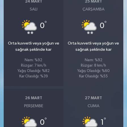
24 MART
25 MART
SALI
ÇARŞAMBA
°
°
0
0
Orta kuvvetli veya yoğun ve
Orta kuvvetli veya yoğun ve
sağnak şeklinde kar
sağnak şeklinde kar
Nem: %92
Nem: %92
Rüzgar: 7 km/h
Rüzgar: 8 km/h
Yağış Olasılığı: %82
Yağış Olasılığı: %60
Kar Olasılığı: %39
Kar Olasılığı: %55
26 MART
27 MART
PERŞEMBE
CUMA
°
°
0
1