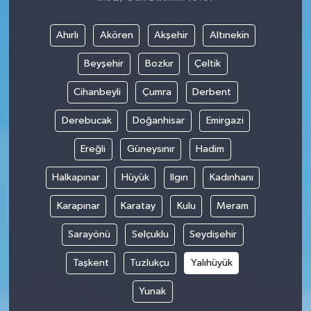
Ahırlı
Akören
Akşehir
Altınekin
Beyşehir
Bozkır
Çeltik
Cihanbeyli
Çumra
Derbent
Derebucak
Doğanhisar
Emirgazi
Ereğli
Güneysınır
Hadim
Halkapınar
Hüyük
Ilgın
Kadınhanı
Karapınar
Karatay
Kulu
Meram
Sarayönü
Selçuklu
Seydişehir
Taşkent
Tuzlukçu
Yalıhüyük
Yunak