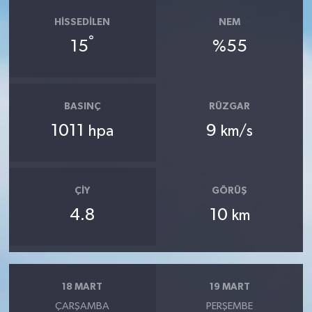
HISSEDILEN
NEM
°
15
%55
BASINÇ
RÜZGAR
1011
9
hpa
km/s
ÇIY
GÖRÜŞ
4.8
10
km
18 MART
19 MART
ÇARŞAMBA
PERŞEMBE