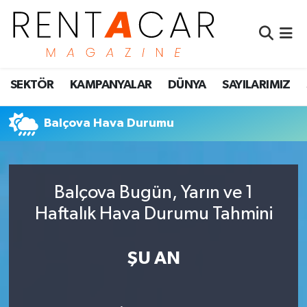
İstanbul Nöbetçi Eczaneler
SEKTÖR
KAMPANYALAR
DÜNYA
SAYILARIMIZ
İstanbul Hava Durumu
İstanbul Namaz Vakitleri
Balçova Hava Durumu
İstanbul Trafik Yoğunluk Haritası
Balçova Bugün, Yarın ve 1
Süper Lig Puan Durumu ve Fikstür
Haftalık Hava Durumu Tahmini
Tüm Manşetler
ŞU AN
Son Dakika Haberleri
Haber Arşivi