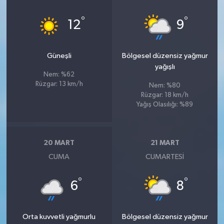
°
°
12
9
Güneşli
Bölgesel düzensiz yağmur
yağışlı
Nem: %62
Rüzgar: 13 km/h
Nem: %80
Rüzgar: 18 km/h
Yağış Olasılığı: %89
20 MART
21 MART
CUMA
CUMARTESI
°
°
6
8
Orta kuvvetli yağmurlu
Bölgesel düzensiz yağmur