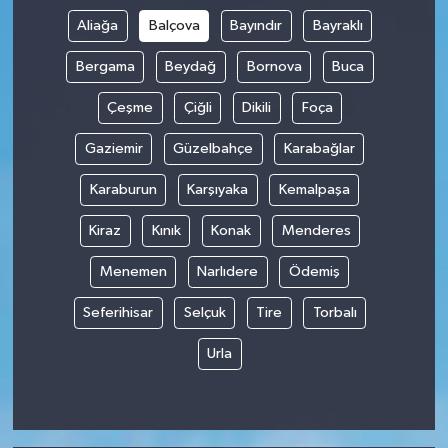
Aliağa
Balçova
Bayındır
Bayraklı
Bergama
Beydağ
Bornova
Buca
Çeşme
Çiğli
Dikili
Foça
Gaziemir
Güzelbahçe
Karabağlar
Karaburun
Karşıyaka
Kemalpaşa
Kiraz
Kınık
Konak
Menderes
Menemen
Narlıdere
Ödemiş
Seferihisar
Selçuk
Tire
Torbalı
Urla