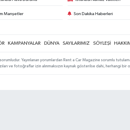
m Manşetler
Son Dakika Haberleri
ÖR
KAMPANYALAR
DÜNYA
SAYILARIMIZ
SÖYLEŞİ
HAKKI
sorumludur. Yayınlanan yorumlardan Rent a Car Magazine sorumlu tutulamaz. S
ıları ve fotoğraflar izin alınmaksızın kaynak gösterilse dahi, herhangi bir