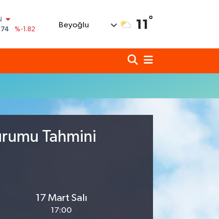
N
°
11
Beyoğlu
,74
%-1.82
620
%0.02
690
%0.19
N
80
%0.18
N
09000
%0.19
0
,00
%0
urumu Tahmini
17 Mart Salı
17:00