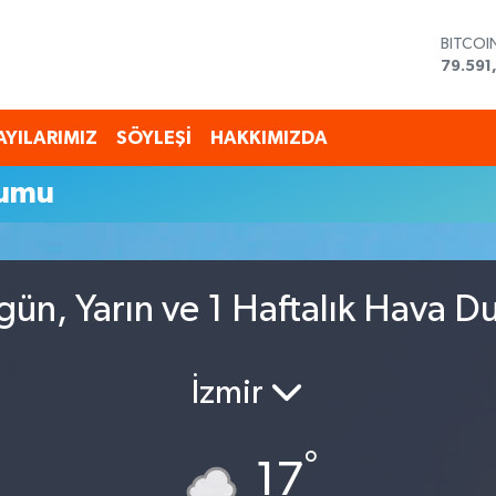
BITCOI
79.591
DOLAR
45,43
EURO
AYILARIMIZ
SÖYLEŞİ
HAKKIMIZDA
53,38
STERLİ
rumu
61,603
G.ALTI
6862,
BİST10
14.598
n, Yarın ve 1 Haftalık Hava D
İzmir
°
17