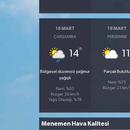
18 MART
19 MART
ÇARŞAMBA
PERŞEMBE
°
14
1
Bölgesel düzensiz yağmur
Parçalı Bulutl
yağışlı
Nem: %73
Rüzgar: 23 km/
Nem: %63
Rüzgar: 20 km/h
Yağış Olasılığı: %78
Menemen Hava Kalitesi