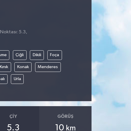
 Noktası: 5.3,
şme
Çiğli
Dikili
Foça
Kınık
Konak
Menderes
alı
Urla
ÇIY
GÖRÜŞ
5.3
10
km