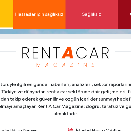
Hassaslar için sağlıksız
Sağlıksız
üyle ilgili en güncel haberleri, analizleri, sektör raporların
. Türkiye ve dünyadan rent a car sektörüne dair gelişmeleri, fi
kından takip ederek güvenilir ve özgün içerikler sunmayı hedefl
ı olmayı amaçlayan Rent A Car Magazine; doğru, tarafsız ve gü
almaktadır.
stanbul Hava Durumu
İstanbul Namaz Vakitleri