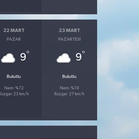
22 MART
23 MART
PAZAR
PAZARTESI
°
°
9
9
Bulutlu
Bulutlu
Nem: %72
Nem: %74
Rüzgar: 23 km/h
Rüzgar: 27 km/h