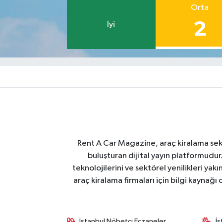
Orta
2
İyi
Rent A Car Magazine, araç kiralama sektör
buluşturan dijital yayın platformudur
teknolojilerini ve sektörel yenilikleri ya
araç kiralama firmaları için bilgi kaynağ
İstanbul Nöbetçi Eczaneler
İ