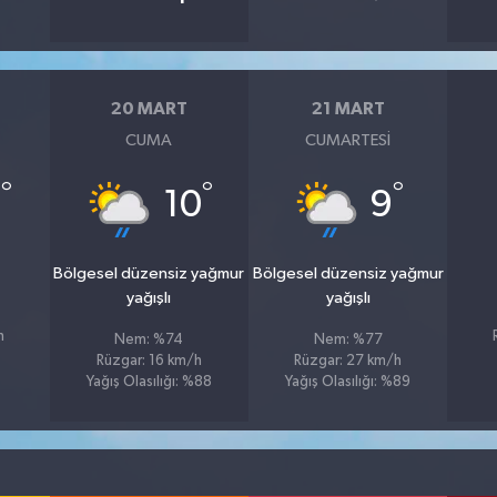
20 MART
21 MART
CUMA
CUMARTESI
°
°
°
1
10
9
u
Bölgesel düzensiz yağmur
Bölgesel düzensiz yağmur
yağışlı
yağışlı
h
Nem: %74
Nem: %77
Rüzgar: 16 km/h
Rüzgar: 27 km/h
Yağış Olasılığı: %88
Yağış Olasılığı: %89