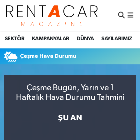
İstanbul Nöbetçi Eczaneler
SEKTÖR
KAMPANYALAR
DÜNYA
SAYILARIMIZ
İstanbul Hava Durumu
İstanbul Namaz Vakitleri
Çeşme Hava Durumu
İstanbul Trafik Yoğunluk Haritası
Çeşme Bugün, Yarın ve 1
Süper Lig Puan Durumu ve Fikstür
Haftalık Hava Durumu Tahmini
Tüm Manşetler
ŞU AN
Son Dakika Haberleri
Haber Arşivi