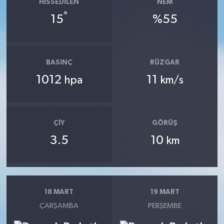
HISSEDILEN
NEM
°
15
%55
BASINÇ
RÜZGAR
1012
11
hpa
km/s
ÇIY
GÖRÜŞ
3.5
10
km
18 MART
19 MART
ÇARŞAMBA
PERŞEMBE