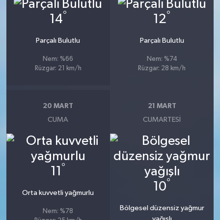
°
°
14
12
Parçalı Bulutlu
Parçalı Bulutlu
Nem: %66
Nem: %74
Rüzgar: 21 km/h
Rüzgar: 28 km/h
20 MART
21 MART
CUMA
CUMARTESI
°
11
°
10
Orta kuvvetli yağmurlu
Bölgesel düzensiz yağmur
Nem: %78
yağışlı