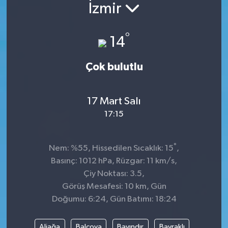
İzmir
°
14
Çok bulutlu
17 Mart Salı
17:15
°
Nem: %55, Hissedilen Sıcaklık: 15
,
Basınç: 1012 hPa, Rüzgar: 11 km/s,
Çiy Noktası: 3.5,
Görüş Mesafesi: 10 km, Gün
Doğumu: 6:24, Gün Batımı: 18:24
Aliağa
Balçova
Bayındır
Bayraklı