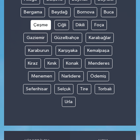
Bergama
Beydağ
Bornova
Buca
Çeşme
Çiğli
Dikili
Foça
Gaziemir
Güzelbahçe
Karabağlar
Karaburun
Karşıyaka
Kemalpaşa
Kiraz
Kınık
Konak
Menderes
Menemen
Narlıdere
Ödemiş
Seferihisar
Selçuk
Tire
Torbalı
Urla