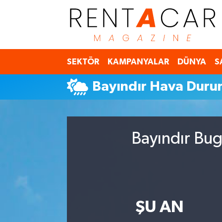
İstanbul Nöbetçi Eczaneler
SEKTÖR
KAMPANYALAR
DÜNYA
S
İstanbul Hava Durumu
Bayındır Hava Dur
İstanbul Namaz Vakitleri
İstanbul Trafik Yoğunluk Haritası
Bayındır Bug
Süper Lig Puan Durumu ve Fikstür
Tüm Manşetler
Son Dakika Haberleri
ŞU AN
Haber Arşivi