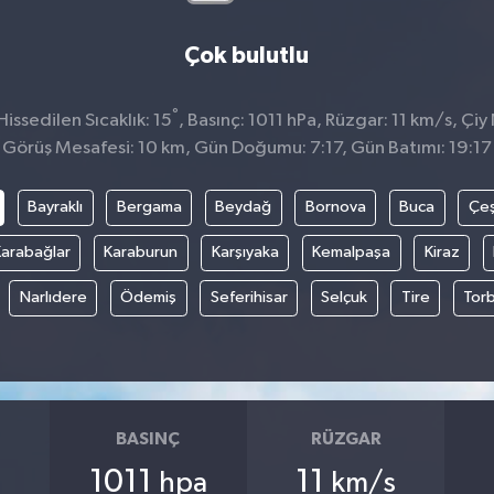
Çok bulutlu
°
ssedilen Sıcaklık: 15
, Basınç: 1011 hPa, Rüzgar: 11 km/s, Çiy 
Görüş Mesafesi: 10 km, Gün Doğumu: 7:17, Gün Batımı: 19:17
Bayraklı
Bergama
Beydağ
Bornova
Buca
Çe
arabağlar
Karaburun
Karşıyaka
Kemalpaşa
Kiraz
Narlıdere
Ödemiş
Seferihisar
Selçuk
Tire
Torb
BASINÇ
RÜZGAR
1011
11
hpa
km/s