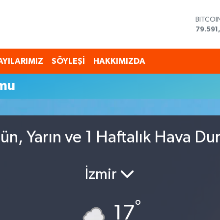
BITCOI
79.591
DOLAR
45,43
EURO
AYILARIMIZ
SÖYLEŞİ
HAKKIMIZDA
53,38
STERLİ
umu
61,603
G.ALTI
6862,
BİST10
14.598
ün, Yarın ve 1 Haftalık Hava D
İzmir
°
17