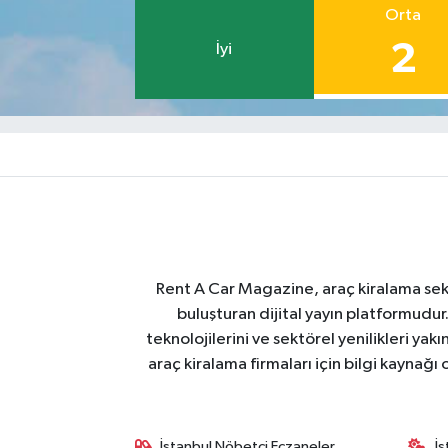
Orta
2
İyi
Rent A Car Magazine, araç kiralama sektör
buluşturan dijital yayın platformudur
teknolojilerini ve sektörel yenilikleri ya
araç kiralama firmaları için bilgi kaynağ
İstanbul Nöbetçi Eczaneler
İ