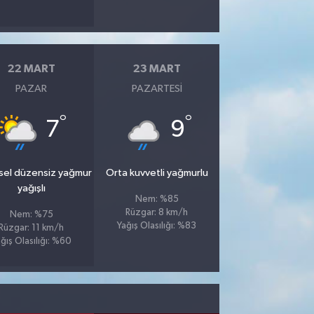
22 MART
23 MART
PAZAR
PAZARTESI
°
°
7
9
sel düzensiz yağmur
Orta kuvvetli yağmurlu
yağışlı
Nem: %85
Rüzgar: 8 km/h
Nem: %75
Yağış Olasılığı: %83
Rüzgar: 11 km/h
ğış Olasılığı: %60