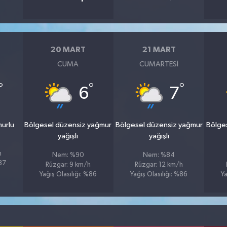
20 MART
21 MART
CUMA
CUMARTESI
°
°
°
6
7
murlu
Bölgesel düzensiz yağmur
Bölgesel düzensiz yağmur
Bölge
yağışlı
yağışlı
h
Nem: %90
Nem: %84
%87
Rüzgar: 9 km/h
Rüzgar: 12 km/h
Yağış Olasılığı: %86
Yağış Olasılığı: %86
Ya