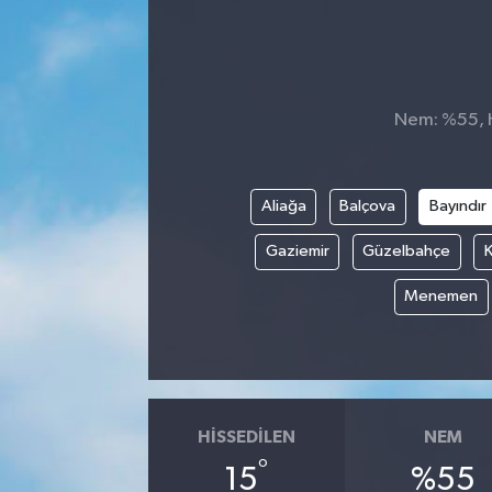
Nem: %55, Hi
Aliağa
Balçova
Bayındır
Gaziemir
Güzelbahçe
K
Menemen
HISSEDILEN
NEM
°
15
%55