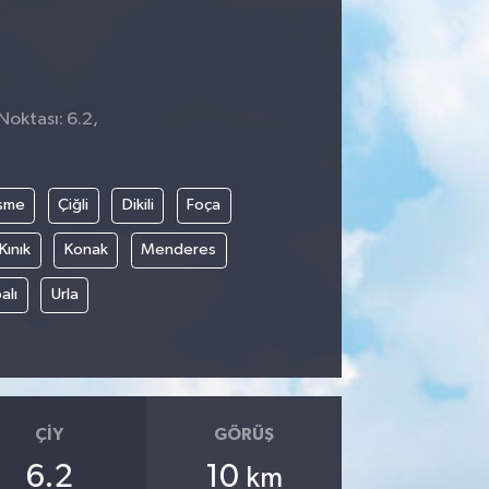
Noktası: 6.2,
şme
Çiğli
Dikili
Foça
Kınık
Konak
Menderes
alı
Urla
ÇIY
GÖRÜŞ
6.2
10
km