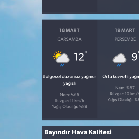
18 MART
19 MART
ÇARŞAMBA
PERŞEMBE
°
12
9
Bölgesel düzensiz yağmur
Orta kuvvetli yağ
yağışlı
Nem: %87
Rüzgar: 10 km/
Nem: %66
Yağış Olasılığı: 
Rüzgar: 11 km/h
Yağış Olasılığı: %88
Bayındır Hava Kalitesi