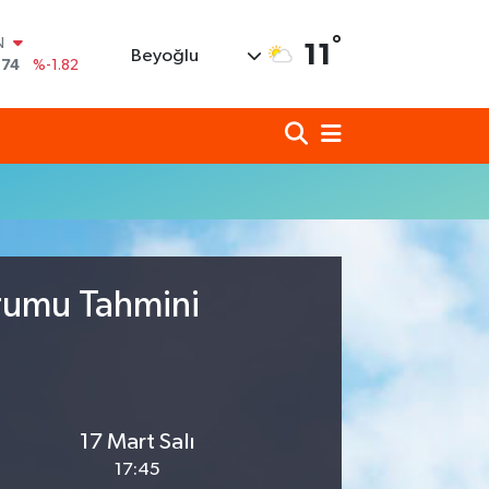
N
°
11
Beyoğlu
,74
%-1.82
620
%0.02
690
%0.19
N
80
%0.18
N
09000
%0.19
0
,00
%0
urumu Tahmini
17 Mart Salı
17:45