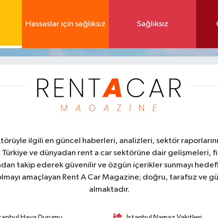
Hassaslar için sağlıksız
Sağlıksız
üyle ilgili en güncel haberleri, analizleri, sektör raporların
. Türkiye ve dünyadan rent a car sektörüne dair gelişmeleri, fi
kından takip ederek güvenilir ve özgün içerikler sunmayı hedefl
ı olmayı amaçlayan Rent A Car Magazine; doğru, tarafsız ve gü
almaktadır.
stanbul Hava Durumu
İstanbul Namaz Vakitleri