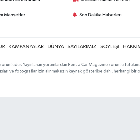
m Manşetler
Son Dakika Haberleri
ÖR
KAMPANYALAR
DÜNYA
SAYILARIMIZ
SÖYLEŞİ
HAKKI
sorumludur. Yayınlanan yorumlardan Rent a Car Magazine sorumlu tutulamaz. S
ıları ve fotoğraflar izin alınmaksızın kaynak gösterilse dahi, herhangi bir