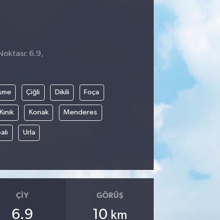
Noktası: 6.9,
şme
Çiğli
Dikili
Foça
Kınık
Konak
Menderes
alı
Urla
ÇIY
GÖRÜŞ
6.9
10
km