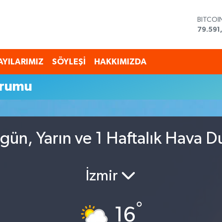
BITCOI
79.591
DOLAR
45,43
EURO
AYILARIMIZ
SÖYLEŞİ
HAKKIMIZDA
53,38
STERLİ
urumu
61,603
G.ALTI
6862,
BİST10
14.598
ün, Yarın ve 1 Haftalık Hava 
İzmir
°
16