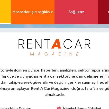
Hassaslar için sağlıksız
Sağlıksız
üyle ilgili en güncel haberleri, analizleri, sektör raporların
. Türkiye ve dünyadan rent a car sektörüne dair gelişmeleri, fi
kından takip ederek güvenilir ve özgün içerikler sunmayı hedefl
ı olmayı amaçlayan Rent A Car Magazine; doğru, tarafsız ve gü
almaktadır.
stanbul Hava Durumu
İstanbul Namaz Vakitleri