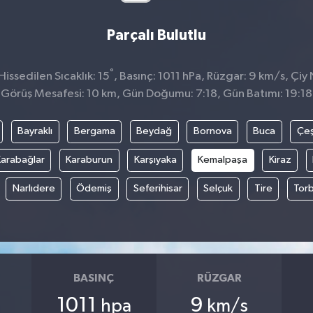
Parçalı Bulutlu
°
issedilen Sıcaklık: 15
, Basınç: 1011 hPa, Rüzgar: 9 km/s, Çiy 
Görüş Mesafesi: 10 km, Gün Doğumu: 7:18, Gün Batımı: 19:18
Bayraklı
Bergama
Beydağ
Bornova
Buca
Çe
arabağlar
Karaburun
Karşıyaka
Kemalpaşa
Kiraz
Narlıdere
Ödemiş
Seferihisar
Selçuk
Tire
Torb
BASINÇ
RÜZGAR
1011
9
hpa
km/s