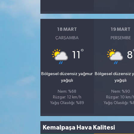
18 MART
19 MART
ÇARŞAMBA
PERŞEMBE
°
11
8
Bölgesel düzensiz yağmur
Bölgesel düzensiz 
yağışlı
yağışlı
Nem: %68
Nem: %90
Rüzgar: 12 km/h
Rüzgar: 10 km/
Yağış Olasılığı: %89
Yağış Olasılığı: 
Kemalpaşa Hava Kalitesi