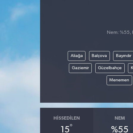
Nem: %55, H
Aliağa
Balçova
Bayındır
Gaziemir
Güzelbahçe
K
Menemen
HISSEDILEN
NEM
°
15
%55