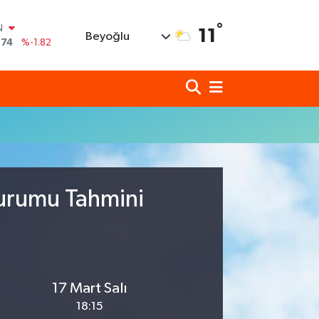
N
°
11
Beyoğlu
,74
%-1.82
620
%0.02
690
%0.19
N
80
%0.18
N
09000
%0.19
0
,00
%0
Durumu Tahmini
17 Mart Salı
18:15