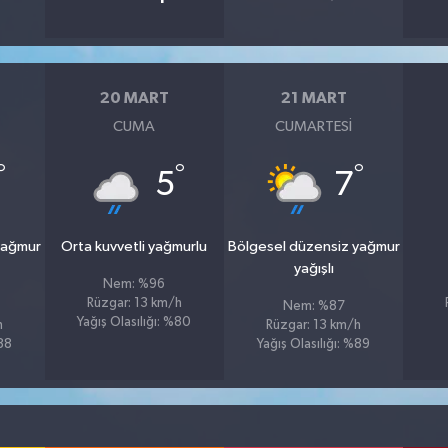
20 MART
21 MART
CUMA
CUMARTESI
°
°
°
5
7
yağmur
Orta kuvvetli yağmurlu
Bölgesel düzensiz yağmur
yağışlı
Nem: %96
Rüzgar: 13 km/h
Nem: %87
Yağış Olasılığı: %80
h
Rüzgar: 13 km/h
%88
Yağış Olasılığı: %89