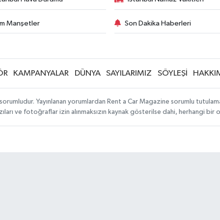
m Manşetler
Son Dakika Haberleri
ÖR
KAMPANYALAR
DÜNYA
SAYILARIMIZ
SÖYLEŞİ
HAKKI
sorumludur. Yayınlanan yorumlardan Rent a Car Magazine sorumlu tutulamaz. S
ıları ve fotoğraflar izin alınmaksızın kaynak gösterilse dahi, herhangi bir