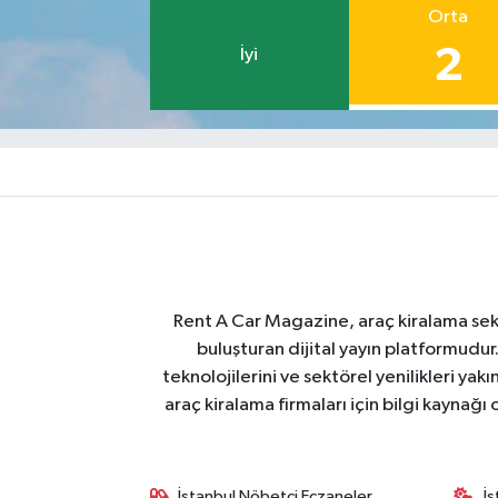
Orta
2
İyi
Rent A Car Magazine, araç kiralama sektör
buluşturan dijital yayın platformudur
teknolojilerini ve sektörel yenilikleri ya
araç kiralama firmaları için bilgi kaynağ
İstanbul Nöbetçi Eczaneler
İ