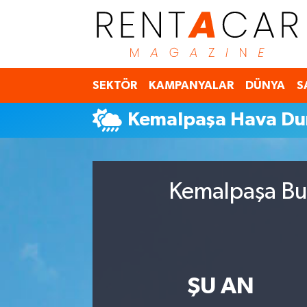
İstanbul Nöbetçi Eczaneler
SEKTÖR
KAMPANYALAR
DÜNYA
S
İstanbul Hava Durumu
Kemalpaşa Hava D
İstanbul Namaz Vakitleri
İstanbul Trafik Yoğunluk Haritası
Kemalpaşa Bug
Süper Lig Puan Durumu ve Fikstür
Tüm Manşetler
Son Dakika Haberleri
ŞU AN
Haber Arşivi