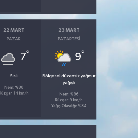
22 MART
23 MART
PAZAR
PAZARTESI
°
°
7
9
Sisli
Bölgesel düzensiz yağmur
yağışlı
Nem: %86
Rüzgar: 14 km/h
Nem: %86
Rüzgar: 9 km/h
Yağış Olasılığı: %84